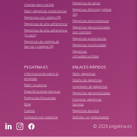
Pegatinas de venta
Imanes para coches
Pegatinas Doming (relieve
Pedir pegatinas publicitarias
3D)
Pegatinas con código QR
Pegatinas electrostáticas
Pegatinas de alta adherencia
Pegatinas personalizadas
Pegatinas de alta adherencia
con nombre
(hi tack)
Pegatinas publicitarias
Pegatinas de códigos de
Pegatinas reutilizables
barras y códigos QR
Pegatinas
ultradestructibles
PEGATINA.ES
ENLACES RÁPIDOS
Informaciones sobre la
Pedir pegatinas
empresa
Diseño de pegatinas
Pedir muestras
Impresión de pegatinas
Especificaciones técnicas
Pegatinas personalizadas
Preguntas frecuentes
Comprar pegatinas
Blog
baratas
Cuenta
Pegatinas baratas
Contacto con nosotros
Solicitar un presupuesto
© 2026 pegatina.es