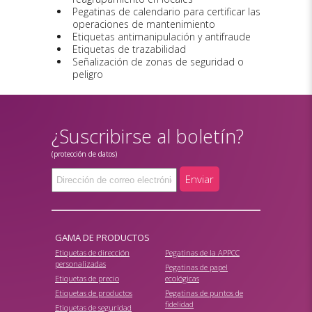
Pegatinas de calendario para certificar las
operaciones de mantenimiento
Etiquetas antimanipulación y antifraude
Etiquetas de trazabilidad
Señalización de zonas de seguridad o
peligro
¿Suscribirse al boletín?
(protección de datos)
Enviar
GAMA DE PRODUCTOS
Etiquetas de dirección
Pegatinas de la APPCC
personalizadas
Pegatinas de papel
Etiquetas de precio
ecológicas
Etiquetas de productos
Pegatinas de puntos de
fidelidad
Etiquetas de seguridad