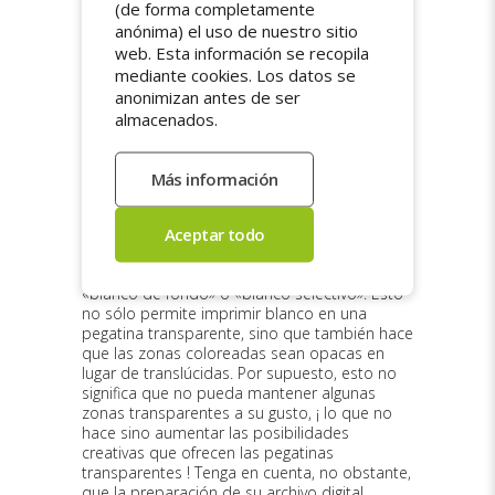
(de forma completamente
será transparente en la pegatina, y los colores
anónima) el uso de nuestro sitio
compuestos a partir de una mezcla con
web. Esta información se recopila
blanco no contendrán nada de blanco (el gris,
mediante cookies. Los datos se
por ejemplo, sólo contendrá una cantidad
muy pequeña de negro). Esto significa que los
anonimizan antes de ser
colores serán translúcidos, dejando ver el
almacenados.
color de la superficie sobre la que está
pegada su pegatina.
Afortunadamente, para que pueda hacer
pegatinas transparentes con blanco,
podemos aplicar específicamente una capa
de tinta blanca opaca antes de aplicar los
demás colores. Este acabado se denomina
«blanco de fondo» o «blanco selectivo». Esto
no sólo permite imprimir blanco en una
pegatina transparente, sino que también hace
que las zonas coloreadas sean opacas en
lugar de translúcidas. Por supuesto, esto no
significa que no pueda mantener algunas
zonas transparentes a su gusto, ¡ lo que no
hace sino aumentar las posibilidades
creativas que ofrecen las pegatinas
transparentes ! Tenga en cuenta, no obstante,
que la preparación de su archivo digital