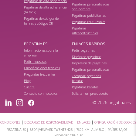
Pegatinas de alta adherencia
Pegatinas personalizadas
Pegatinas de alta adherencia
con nombre
(hi tack)
Pegatinas publicitarias
Pegatinas de códigos de
Pegatinas reutilizables
barras y códigos QR
Pegatinas
ultradestructibles
PEGATINA.ES
ENLACES RÁPIDOS
Informaciones sobre la
Pedir pegatinas
empresa
Diseño de pegatinas
Pedir muestras
Impresión de pegatinas
Especificaciones técnicas
Pegatinas personalizadas
Preguntas frecuentes
Comprar pegatinas
Blog
baratas
Cuenta
Pegatinas baratas
Contacto con nosotros
Solicitar un presupuesto
© 2026 pegatina.es
|
|
|
CONDICIONES
DESCARGO DE RESPONSABILIDAD
ENLACES
ONFIGURACIÓN DE COOKIES
PEGATINA.ES |
BEDRIJVENPARK TWENTE 425
|
7602 KM ALMELO
| PAÍSES BAJOS |
INFO@PEGATINA.ES