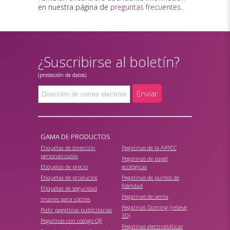
en nuestra página de
preguntas frecuentes
.
¿Suscribirse al boletín?
(protección de datos)
Enviar
GAMA DE PRODUCTOS
Etiquetas de dirección
Pegatinas de la APPCC
personalizadas
Pegatinas de papel
Etiquetas de precio
ecológicas
Etiquetas de productos
Pegatinas de puntos de
fidelidad
Etiquetas de seguridad
Pegatinas de venta
Imanes para coches
Pegatinas Doming (relieve
Pedir pegatinas publicitarias
3D)
Pegatinas con código QR
Pegatinas electrostáticas