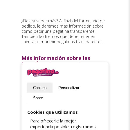
¿Desea saber más? Al final del formulario de
pedido, le daremos más información sobre
cómo pedir una pegatina transparente.
También le diremos qué debe tener en
cuenta al imprimir pegatinas transparentes.
Más información sobre las
pegatinas transparentes
personalizadas
Cuando encarga pegatinas personalizadas
transparentes, los colores se aplican
Cookies
Personalizar
exactamente igual que en las pegatinas con
fondo blanco opaco. Cada color se compone
Sobre
de una mezcla de los colores primarios +
negro. Esto significa que, por defecto, el color
Cookies que utilizamos
blanco no se imprime; el fondo blanco del
soporte de impresión asume este papel. En
Para ofrecerle la mejor
el caso de las pegatinas transparentes, todo
experiencia posible, registramos
lo que sea 100% blanco en su archivo gráfico