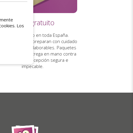
tamente
Envío gratuito
cookies. Los
l envío es gratuito en toda España.
ros pedidos se preparan con cuidado
envían en 5 días laborables. Paquetes
eguimiento y entrega en mano contra
irma, para una recepción segura e
impecable.