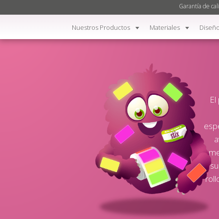
Garantía de cal
Nuestros Productos
Materiales
Diseño
El
esp
a
inme
su
rol