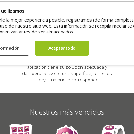
 utilizamos
rle la mejor experiencia posible, registramos (de forma comple
s
Nuestra gama
 uso de nuestro sitio web. Esta información se recopila mediante 
onimizan antes de ser almacenados.
E
justan
Ofrecemos una gama completa de
Nuest
cuanto
pegatinas profesionales: vinilo, papel y
y se 
io.
materiales técnicos. Pegatinas
con s
es?
promocionales, para escaparates, suelos,
f
n la
equipos, códigos de barras… cada
aplicación tiene su solución adecuada y
duradera. Si existe una superficie, tenemos
la pegatina que le corresponde.
Nuestros más vendidos