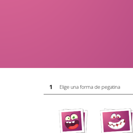
1
Elige una forma de pegatina