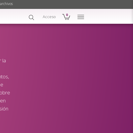
archivos
0
Acceso
 la
tos,
de
sobre
 en
sión