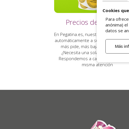
Cookies que
Para ofrece
Precios decreciente
anónima) el
datos se an
En Pegatina.es, nuestros precios se a
automáticamente a sus volúmenes: 
más pide, más baja el precio unitar
¿Necesita una sola pegatina o mil
Respondemos a cada necesidad co
misma atención