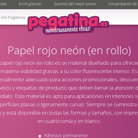
idad
Envío gratuito
Garantía del mejor precio
Comprobación de 
 De Pegatinas
Papel rojo neón (en rollo)
 papel rojo neón en rollo es un material diseñado para ofrecer
máxima visibilidad gracias a su color fluorescente intenso. Es
ecialmente adecuado para acciones promocionales, descuen
visos y etiquetas de producto que deben llamar la atención 
diato. Este material es apto para aplicaciones en interiores 
perficies planas o ligeramente curvas. Siempre se suministra
lo y está disponible en todas las formas y tamaños, con impre
en cuatricromía y en blanco.
Adhesivo permanente