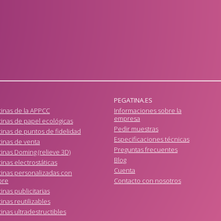
PEGATINA.ES
tinas de la APPCC
Informaciones sobre la
empresa
inas de papel ecológicas
Pedir muestras
inas de puntos de fidelidad
Especificaciones técnicas
tinas de venta
Preguntas frecuentes
inas Doming (relieve 3D)
Blog
inas electrostáticas
Cuenta
tinas personalizadas con
bre
Contacto con nosotros
inas publicitarias
inas reutilizables
inas ultradestructibles