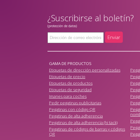
¿Suscribirse al boletín?
(protección de datos)
Enviar
GAMA DE PRODUCTOS
Etiquetas de dirección personalizadas
Pega
Etiquetas de precio
Pegat
Etiquetas de productos
Pegat
Etiquetas de seguridad
Pega
Imanes para coches
Pegat
Pedir pegatinas publicitarias
Pegat
Pegatinas con código QR
Pega
nom
Pegatinas de alta adherencia
Pegat
Pegatinas de alta adherencia (hi tack)
Pegat
Pegatinas de códigos de barras y códigos
QR
Pegat