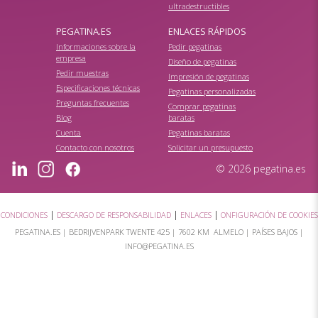
ultradestructibles
PEGATINA.ES
ENLACES RÁPIDOS
Informaciones sobre la
Pedir pegatinas
empresa
Diseño de pegatinas
Pedir muestras
Impresión de pegatinas
Especificaciones técnicas
Pegatinas personalizadas
Preguntas frecuentes
Comprar pegatinas
Blog
baratas
Cuenta
Pegatinas baratas
Contacto con nosotros
Solicitar un presupuesto
© 2026 pegatina.es
|
|
|
CONDICIONES
DESCARGO DE RESPONSABILIDAD
ENLACES
ONFIGURACIÓN DE COOKIES
PEGATINA.ES |
BEDRIJVENPARK TWENTE 425
|
7602 KM ALMELO
| PAÍSES BAJOS |
INFO@PEGATINA.ES