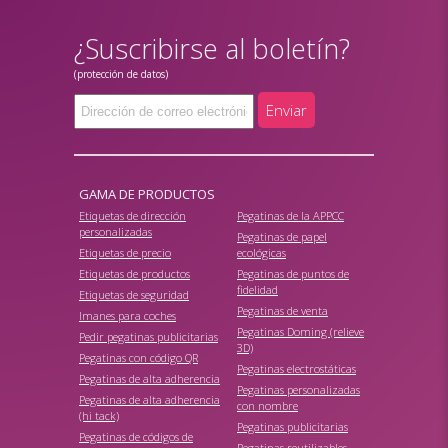
¿Suscribirse al boletín?
(protección de datos)
Enviar
GAMA DE PRODUCTOS
Etiquetas de dirección
Pegatinas de la APPCC
personalizadas
Pegatinas de papel
Etiquetas de precio
ecológicas
Etiquetas de productos
Pegatinas de puntos de
fidelidad
Etiquetas de seguridad
Pegatinas de venta
Imanes para coches
Pegatinas Doming (relieve
Pedir pegatinas publicitarias
3D)
Pegatinas con código QR
Pegatinas electrostáticas
Pegatinas de alta adherencia
Pegatinas personalizadas
Pegatinas de alta adherencia
con nombre
(hi tack)
Pegatinas publicitarias
Pegatinas de códigos de
Pegatinas reutilizables