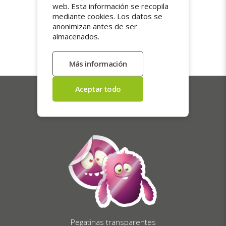
El envío es gratuito en toda España.
web. Esta información se recopila
Nuestros pedidos se preparan con cuidado
mediante cookies. Los datos se
y se envían en 5 días laborables. Paquetes
anonimizan antes de ser
con seguimiento y entrega en mano contra
almacenados.
firma, para una recepción segura e
impecable.
Nuestros más vendidos
Pegatinas transparentes