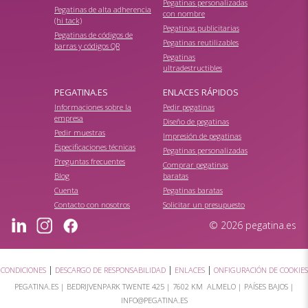
Pegatinas personalizadas
Pegatinas de alta adherencia
con nombre
(hi tack)
Pegatinas publicitarias
Pegatinas de códigos de
Pegatinas reutilizables
barras y códigos QR
Pegatinas
ultradestructibles
PEGATINA.ES
ENLACES RÁPIDOS
Informaciones sobre la
Pedir pegatinas
empresa
Diseño de pegatinas
Pedir muestras
Impresión de pegatinas
Especificaciones técnicas
Pegatinas personalizadas
Preguntas frecuentes
Comprar pegatinas
Blog
baratas
Cuenta
Pegatinas baratas
Contacto con nosotros
Solicitar un presupuesto
© 2026 pegatina.es
|
|
|
CONDICIONES
DESCARGO DE RESPONSABILIDAD
ENLACES
ONFIGURACIÓN DE COOKIES
PEGATINA.ES |
BEDRIJVENPARK TWENTE 425
|
7602 KM ALMELO
| PAÍSES BAJOS |
INFO@PEGATINA.ES