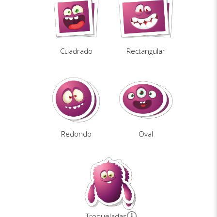
Cuadrado
Rectangular
Redondo
Oval
Troqueladas