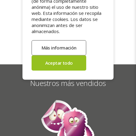
(de forma completamente
Envío gratuito
anónima) el uso de nuestro sitio
web. Esta información se recopila
mediante cookies. Los datos se
El envío es gratuito en toda España.
anonimizan antes de ser
Nuestros pedidos se preparan con cuidado
almacenados.
y se envían en 5 días laborables. Paquetes
con seguimiento y entrega en mano contra
firma, para una recepción segura e
impecable.
Nuestros más vendidos