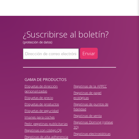
¿Suscribirse al boletín?
(protección de datos)
Enviar
GAMA DE PRODUCTOS
Etiquetas de dirección
Pegatinas de la APPCC
personalizadas
Pegatinas de papel
Etiquetas de precio
ecológicas
Etiquetas de productos
Pegatinas de puntos de
fidelidad
Etiquetas de seguridad
Pegatinas de venta
Imanes para coches
Pegatinas Doming (relieve
Pedir pegatinas publicitarias
3D)
Pegatinas con código QR
Pegatinas electrostáticas
Pegatinas de alta adherencia