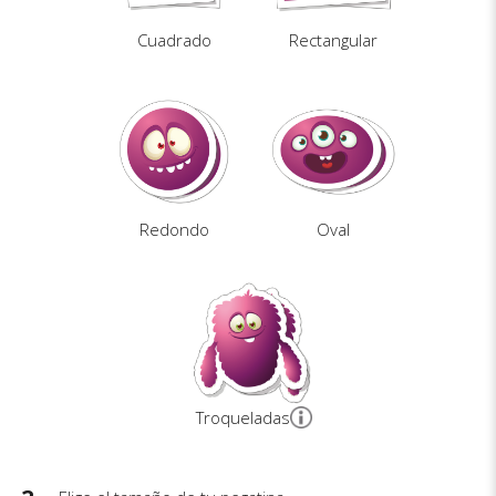
Cuadrado
Rectangular
Redondo
Oval
Troqueladas