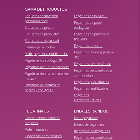
GAMA DE PRODUCTOS
Etiquetas de dirección
Pegatinas de la APPCC
personalizadas
Pegatinas de papel
Etiquetas de precio
ecológicas
Etiquetas de productos
Pegatinas de puntos de
fidelidad
Etiquetas de seguridad
Pegatinas de venta
Imanes para coches
Pegatinas Doming (relieve
Pedir pegatinas publicitarias
3D)
Pegatinas con código QR
Pegatinas electrostáticas
Pegatinas de alta adherencia
Pegatinas personalizadas
Pegatinas de alta adherencia
con nombre
(hi tack)
Pegatinas publicitarias
Pegatinas de códigos de
Pegatinas reutilizables
barras y códigos QR
Pegatinas
ultradestructibles
PEGATINA.ES
ENLACES RÁPIDOS
Informaciones sobre la
Pedir pegatinas
empresa
Diseño de pegatinas
Pedir muestras
Impresión de pegatinas
Especificaciones técnicas
Pegatinas personalizadas