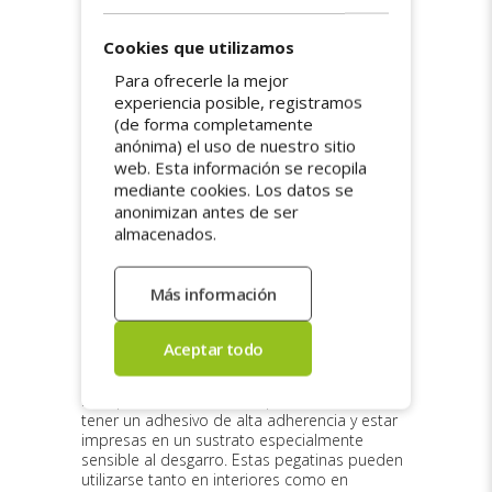
Pegatinas especialmente
Cookies que utilizamos
diseñadas
Para ofrecerle la mejor
experiencia posible, registramos
A veces es importante que una pegatina sea
(de forma completamente
imposible de quitar sin dejar huellas. Por
ejemplo, en casos en los que se podría
anónima) el uso de nuestro sitio
cometer fraude, como pegatinas de
web. Esta información se recopila
inspección de herramientas y máquinas,
mediante cookies. Los datos se
pegatinas de pago o impuestos o garantías.
anonimizan antes de ser
Por eso las pegatinas ultradestructibles son
almacenados.
ideales como pegatinas de inspección,
pegatinas de peaje, precintos de garantía y/o
pegatinas antirrobo.
Las pegatinas ultradestructibles (también
conocidas como pegatinas
ultradesprendibles o ultrarrompibles,
etiquetas de seguridad o a prueba de
manipulaciones) tienen la particularidad de
tener un adhesivo de alta adherencia y estar
impresas en un sustrato especialmente
sensible al desgarro. Estas pegatinas pueden
utilizarse tanto en interiores como en