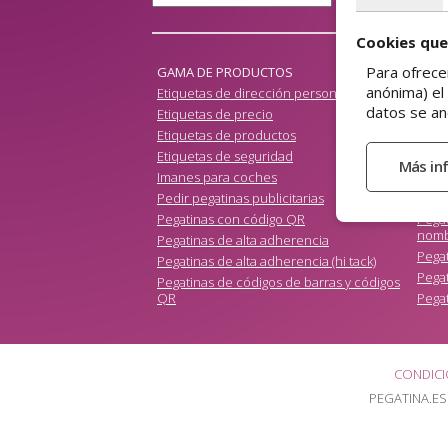
Cookies que
Para ofrece
GAMA DE PRODUCTOS
anónima) el
Etiquetas de dirección personalizadas
Pega
datos se an
Etiquetas de precio
Pegat
Etiquetas de productos
Pegat
Etiquetas de seguridad
Pega
Imanes para coches
Pegat
Pedir pegatinas publicitarias
Pegat
Pegatinas con código QR
Pega
nom
Pegatinas de alta adherencia
Pegat
Pegatinas de alta adherencia (hi tack)
Pegat
Pegatinas de códigos de barras y códigos
QR
Pegat
CONDIC
PEGATINA.ES