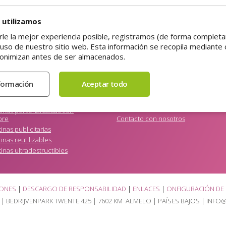
 utilizamos
rle la mejor experiencia posible, registramos (de forma comple
PEGATINA.ES
 uso de nuestro sitio web. Esta información se recopila mediante 
tinas de la APPCC
Informaciones sobre la
empresa
onimizan antes de ser almacenados.
inas de papel ecológicas
Pedir muestras
inas de puntos de fidelidad
Especificaciones técnicas
tinas de venta
Preguntas frecuentes
inas Doming (relieve 3D)
Blog
inas electrostáticas
Cuenta
tinas personalizadas con
bre
Contacto con nosotros
inas publicitarias
inas reutilizables
inas ultradestructibles
IONES
|
DESCARGO DE RESPONSABILIDAD
|
ENLACES
|
ONFIGURACIÓN DE
 |
BEDRIJVENPARK TWENTE 425
|
7602 KM ALMELO
| PAÍSES BAJOS | INFO