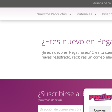
Garantía de cal
Nuestros Productos
Materiales
Diseño
¿Eres nuevo en Pega
¿Eres nuevo en Pegatina.es? Crea tu cu
hayas registrado, recibirás un correo el
¿Suscribirse al boletín?
(protección de datos)
Enviar
Cookies