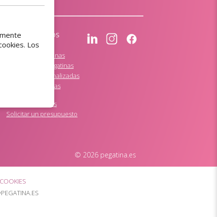
tamente
ENLACES RÁPIDOS
cookies. Los
Pedir pegatinas
Diseño de pegatinas
Impresión de pegatinas
Pegatinas personalizadas
Comprar pegatinas
baratas
Pegatinas baratas
Solicitar un presupuesto
© 2026 pegatina.es
 COOKIES
@PEGATINA.ES