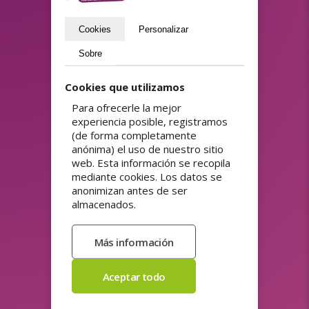
Enviar
Cookies
Personalizar
Sobre
GAMA DE PRODUCTOS
Cookies que utilizamos
Etiquetas de dirección
Pegatinas de la APPCC
personalizadas
Para ofrecerle la mejor
Pegatinas de papel
experiencia posible, registramos
Etiquetas de precio
ecológicas
(de forma completamente
Etiquetas de productos
Pegatinas de puntos de
fidelidad
anónima) el uso de nuestro sitio
Etiquetas de seguridad
Pegatinas de venta
web. Esta información se recopila
Imanes para coches
Pegatinas Doming (relieve
mediante cookies. Los datos se
Pedir pegatinas publicitarias
3D)
anonimizan antes de ser
Pegatinas con código QR
Pegatinas electrostáticas
almacenados.
Pegatinas de alta adherencia
Pegatinas personalizadas
Pegatinas de alta adherencia
con nombre
(hi tack)
Pegatinas publicitarias
Pegatinas de códigos de
Pegatinas reutilizables
barras y códigos QR
Pegatinas
ultradestructibles
PEGATINA.ES
ENLACES RÁPIDOS