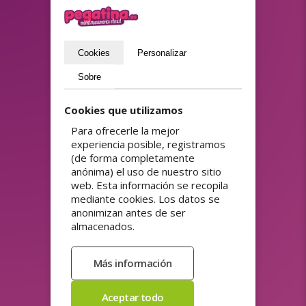
¿Suscribirse al boletín?
(protección de datos)
Cookies
Personalizar
Enviar
Sobre
Cookies que utilizamos
GAMA DE PRODUCTOS
Para ofrecerle la mejor
Etiquetas de dirección
Pegatinas de la APPCC
experiencia posible, registramos
personalizadas
Pegatinas de papel
(de forma completamente
Etiquetas de precio
ecológicas
anónima) el uso de nuestro sitio
Etiquetas de productos
Pegatinas de puntos de
web. Esta información se recopila
fidelidad
Etiquetas de seguridad
mediante cookies. Los datos se
Pegatinas de venta
Imanes para coches
anonimizan antes de ser
Pegatinas Doming (relieve
Pedir pegatinas publicitarias
almacenados.
3D)
Pegatinas con código QR
Pegatinas electrostáticas
Pegatinas de alta adherencia
Pegatinas personalizadas
Pegatinas de alta adherencia
con nombre
(hi tack)
Pegatinas publicitarias
Pegatinas de códigos de
Pegatinas reutilizables
barras y códigos QR