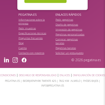
Pegatinas
ultradestructibles
PEGATINA.ES
ENLACES RÁPIDOS
Informaciones sobre la
Pedir pegatinas
empresa
Diseño de pegatinas
Pedir muestras
Impresión de pegatinas
Especificaciones técnicas
Pegatinas personalizadas
Preguntas frecuentes
Comprar pegatinas
Blog
baratas
Cuenta
Pegatinas baratas
Contacto con nosotros
Solicitar un presupuesto
© 2026 pegatina.es
|
|
|
CONDICIONES
DESCARGO DE RESPONSABILIDAD
ENLACES
ONFIGURACIÓN DE COOKIES
PEGATINA.ES |
BEDRIJVENPARK TWENTE 425
|
7602 KM ALMELO
| PAÍSES BAJOS |
INFO@PEGATINA.ES