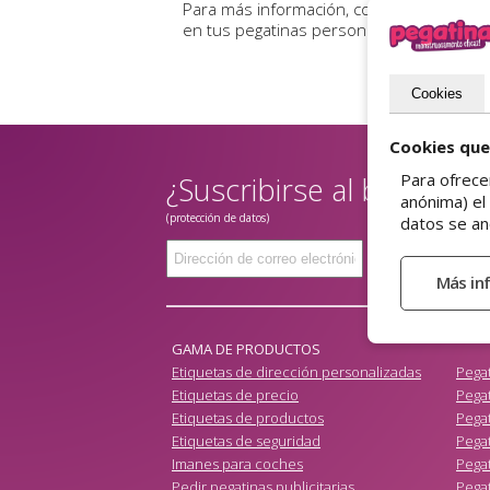
Para más información, consulta
nuestras
en tus pegatinas personalizadas.
Cookies
Cookies que
Para ofrece
¿Suscribirse al boletín?
anónima) el
(protección de datos)
datos se an
Enviar
GAMA DE PRODUCTOS
Etiquetas de dirección personalizadas
Pega
Etiquetas de precio
Pegat
Etiquetas de productos
Pegat
Etiquetas de seguridad
Pega
Imanes para coches
Pegat
Pedir pegatinas publicitarias
Pegat