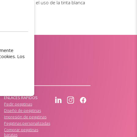
 para guiarte en el uso de la tinta blanca
tamente
cookies. Los
ENLACES RÁPIDOS
Pedir pegatinas
Diseño de pegatinas
Impresión de pegatinas
Pegatinas personalizadas
Comprar pegatinas
baratas