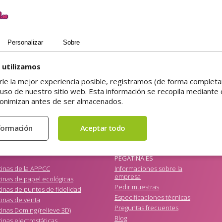
 especificaciones técnicas
, que contienen instrucciones detalladas
Personalizar
Sobre
 utilizamos
rle la mejor experiencia posible, registramos (de forma comple
 uso de nuestro sitio web. Esta información se recopila mediante 
onimizan antes de ser almacenados.
PEGATINA.ES
tinas de la APPCC
Informaciones sobre la
empresa
inas de papel ecológicas
Pedir muestras
inas de puntos de fidelidad
Especificaciones técnicas
tinas de venta
Preguntas frecuentes
inas Doming (relieve 3D)
Blog
inas electrostáticas