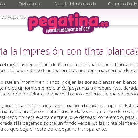
idad
Envío gratuito
Garantía del mejor precio
Comprobación de 
 De Pegatinas
ia la impresión con tinta blanca
na el mejor aspecto al añadir una capa adicional de tinta blanca d
impresas sobre fondo transparente y para pegatinas con fondo de
 suelen imprimir en blanco, y dejan las zonas blancas en blanco,
te no es uniformemente blanco (pegatinas transparentes, doradas
e selección de color que quieres blanco adicional, lo que se conoc
s, puede ser necesario añadir una tinta blanca de soporte. Esto
tina transparente con tinta translúcida sobre un fondo de color, el
l resultado no será exactamente el que deseas. Por ejemplo, para
orada si la pegamos sobre un fondo verde. Utilizar tinta blanca ev
ras que deja el resto de la pegatina transparente.