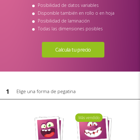
Posibilidad de datos variables
Disponible también en rollo o en hoja
Posibilidad de laminación
Todas las dimensiones posibles
1
Elige una forma de pegatina
Más vendido
Más vendido