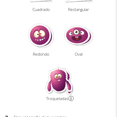
Cuadrado
Rectangular
Redondo
Oval
Troqueladas