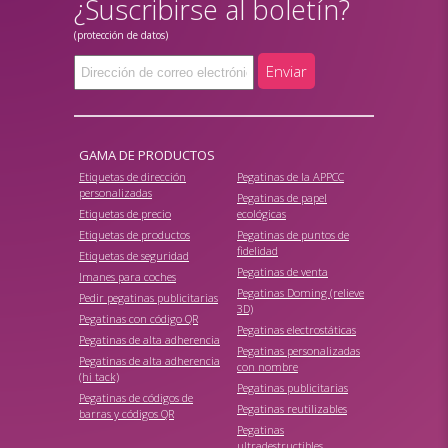
¿Suscribirse al boletín?
(protección de datos)
Enviar
GAMA DE PRODUCTOS
Etiquetas de dirección
Pegatinas de la APPCC
personalizadas
Pegatinas de papel
Etiquetas de precio
ecológicas
Etiquetas de productos
Pegatinas de puntos de
fidelidad
Etiquetas de seguridad
Pegatinas de venta
Imanes para coches
Pegatinas Doming (relieve
Pedir pegatinas publicitarias
3D)
Pegatinas con código QR
Pegatinas electrostáticas
Pegatinas de alta adherencia
Pegatinas personalizadas
Pegatinas de alta adherencia
con nombre
(hi tack)
Pegatinas publicitarias
Pegatinas de códigos de
Pegatinas reutilizables
barras y códigos QR
Pegatinas
ultradestructibles