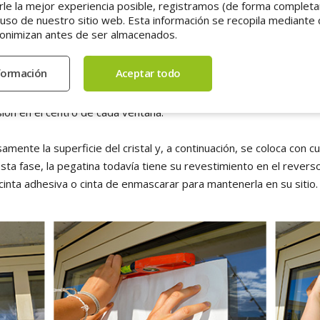
mente (utilizamos el término "a granel", en contraposición a "en u
rle la mejor experiencia posible, registramos (de forma comple
 uso de nuestro sitio web. Esta información se recopila mediante 
tegida por un forro extraíble, y el anverso se ha recubierto con u
onimizan antes de ser almacenados.
 un plazo de 6 días a partir de la validación de la prueba digital.
pegatinas
detalla los pasos para aplicar una pegatina, sea cual se
s utilizó el método de aplicación adaptado a las pegatinas con una 
sión en el centro de cada ventana.
amente la superficie del cristal y, a continuación, se coloca con c
esta fase, la pegatina todavía tiene su revestimiento en el reverso
a cinta adhesiva o cinta de enmascarar para mantenerla en su sitio.