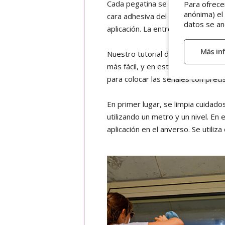
Cada pegatina se entrega individual
Para ofrece
anónima) el
cara adhesiva del reverso está pro
datos se an
aplicación. La entrega se realizó en
Nuestro tutorial de
aplicación de 
más fácil, y en este caso, Bar Radi
para colocar las señales con preci
En primer lugar, se limpia cuidados
utilizando un metro y un nivel. En 
aplicación en el anverso. Se utiliz