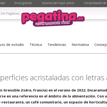
idad
Envío gratuito
Garantía del mejor precio
Comprobación de 
 De Pegatinas
sos de estudio
Técnica
Tendencias
Normativa
Consejo
perficies acristaladas con letras
en Grenoble (Isère, Francia) en el verano de 2022. Encarama
rse en una referencia en el ámbito de la alimentación. Con 
-restaurante, un café comunitario, un espacio de horticultu