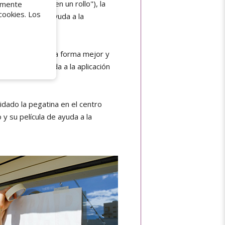
na plancha" o "en un rollo"), la
tamente
cookies. Los
na película de ayuda a la
a su tamaño, de la forma mejor y
película de ayuda a la aplicación
uidado la pegatina en el centro
 y su película de ayuda a la