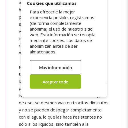
aplicamos durante la fabricación, lo que las
Cookies que utilizamos
hace adhesivas a cualquier superficie
Para ofrecerle la mejor
perfectamente plana y lisa, como las
experiencia posible, registramos
(de forma completamente
superficies de cristal (pantallas, cristales,
anónima) el uso de nuestro sitio
ventanas, etc.). Estas pegatinas están
web. Esta información se recopila
impresas sobre una película de vinilo
mediante cookies. Los datos se
resistente al agua, y la carga electrostática
anonimizan antes de ser
almacenados.
no desaparece si se expone al agua.
Nuestras
pegatinas ultradestructibles
también son resistentes al agua, a pesar de
lo que puedas pensar. De hecho, ofrecen una
protección eficaz contra el fraude al ser
imposibles de arrancar de un tirón. En lugar
de eso, se desmoronan en trocitos diminutos
y no se pueden despegar completamente
con el agua, lo que las hace resistentes no
sólo a los líquidos, sino también a la